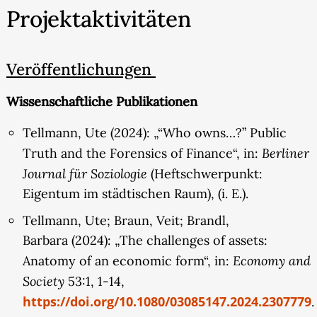
Verkettungen umstritten und unsicher ist.
Projektaktivitäten
Basierend auf den Ergebnissen der ersten
Förderphase wird diese
Veröffentlichungen
„frontier of financialization“ als
eine „frontier of propertization” verstanden. In der
Wissenschaftliche Publikationen
ersten Förderphase konnten wir zeigen, dass die
Finanzialisierung des Wohnraums auf der
Tellmann, Ute (2024): „“Who owns…?” Public
Intensivierung einer Dimension des Eigentums,
Berliner
Truth and the Forensics of Finance“, in:
seiner Vermögensform, beruht. Für diesen Prozess
Journal für Soziologie
(Heftschwerpunkt:
ist eine Politik der selektiven und
Eigentum im städtischen Raum), (i. E.).
hierarchisierenden Absicherung von Werten,
Tellmann, Ute; Braun, Veit; Brandl,
Verbindlichkeiten, sowie Zukunftsrisiken
Barbara (2024): „The challenges of assets:
entscheidend. Können wir auch im Fall der
Economy and
Anatomy of an economic form“, in:
Wassersicherheit eine politisch etablierte,
Society
53:1, 1-14,
selektive Sicherung von finanziellen
https://doi.org/10.1080/03085147.2024.2307779
.
Eigentumstiteln an Ökosystemdienstleistungen