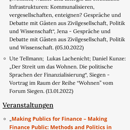
europäischen Programme der Wassersicherheit
Infrastrukturen: Kommunalisieren,
und der „nature based finance“ in
vergesellschaften, enteignen? Gespräche und
konkreten Konflikten um die Nutzung und den
Debatte mit Gästen aus Zivilgesellschaft, Politik
Wert von Landeigentum niederschlagen. Das dritte
und Wissenschaft“, Jena - Gespräche und
Vorhaben wechselt auf die Ebene der Stadt und
Debatte mit Gästen aus Zivilgesellschaft, Politik
ihres Umlandes am Beispiel Berlins. Um die
und Wissenschaft. (05.10.2022)
Wasserversorgung in der Stadt zu gewährleisten,
muss die hydrologische Verbundenheit mit dem
Ute Tellmann; Lukas Lachenicht; Daniel Kunze:
Umland neu in die Planung der
„Der Streit um das Wohnen. Die politische
Wasserversorgung einbezogen werden. Die
Sprachen der Finanzialisierung“, Siegen -
Finanzierung der anstehenden Investitionen wird
Vortrag im Raum der Reihe “Wohnen” vom
im Kontext knapper öffentlicher Kassen über
Forum Siegen. (13.01.2022)
grüne Schuldanleihen für Finanzmärkte
Veranstaltungen
bereitgestellt. Das Projekt erforscht
ethnographisch den
Making Publics for Finance – Making
„
widersprüchlichen Zusammenhang zwischen der
Finance Public: Methods and Politics in