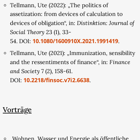
erkennen? Oder wird Eigentum an Land und an
Tellmann, Ute (2022): „The politics of
Wasserrechten im Blick auf ökologische
assetization: from devices of calculation to
Bedingungen sensibilisiert und in der Folge
Distinktion: Journal of
devices of obligation“, in:
politisch neu ausgelegt?
Social Theory
23 (1), 33-
10.1080/1600910X.2021.1991419
54. DOI:
.
Das Teilprojekt widmet sich Europa als einem
politisch-ökologischen Raum der Wassersicherheit
Tellmann, Ute (2021): „Immunization, sensibility
und gliedert sich in drei Arbeitsvorhaben: Im
Finance
and the ressentiments of finance“, in:
ersten Arbeitspaket wird mittels der Methoden
and Society
7 (2), 158-61.
der Diskursanalyse und qualitativer Expert:innen-
10.2218/finsoc.v7i2.6638
DOI:
.
Interviews eine emergente Gouvernmentalität der
Wassersicherheit auf der programmatischen Ebene
europäischer Regulation erforscht. Das zweite
Vorträge
Arbeitspaket untersucht mittels einer „multi-
sited ethnography“ am Beispiel des Moorschutzes
in Niedersachsen und Schottland, wie sich die
„Wohnen, Wasser und Energie als öffentliche