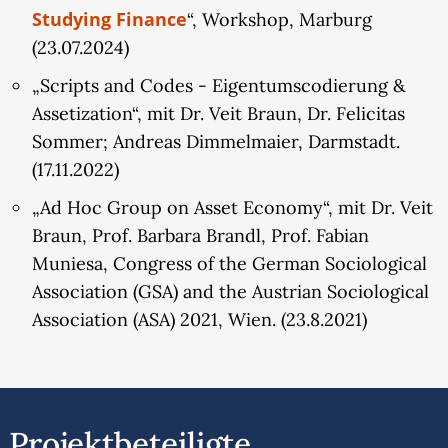
Sorge um die hydrologische Verbundenheit und
Studying Finance
“, Workshop, Marburg
der Herausgabe finanzialisierter Eigentumstitel.
(23.07.2024)
Das Teilprojekt will die empirischen Ergebnisse auf
„Scripts and Codes - Eigentumscodierung &
die Frage hin bündeln, ob und inwiefern
Assetization“, mit Dr. Veit Braun, Dr. Felicitas
Wassersicherheit und Finanzialisierung einen
Sommer; Andreas Dimmelmaier, Darmstadt.
ökologischen Strukturwandel des Eigentums
(17.11.2022)
bedingen. Die Diagnose eines ökologischen
„Ad Hoc Group on Asset Economy“, mit Dr. Veit
Strukturwandels des Eigentums knüpft an die
Braun, Prof. Barbara Brandl, Prof. Fabian
These von Pierre Charbonnier an, dass das
Muniesa, Congress of the German Sociological
frühmoderne liberale Eigentumsdenken eine
Association (GSA) and the Austrian Sociological
vergessene, konstitutive Ausrichtung auf die
Association (ASA) 2021, Wien. (23.8.2021)
räumlich-materielle und damit
ökologische Bedingtheit politischer Ordnung hatte.
Das Teilprojekt fragt, ob in der
gegenwärtigen, spätmodernen Gesellschaft
Projektbeteiligte
Ökologie wieder zum Kern der Eigentumsfrage