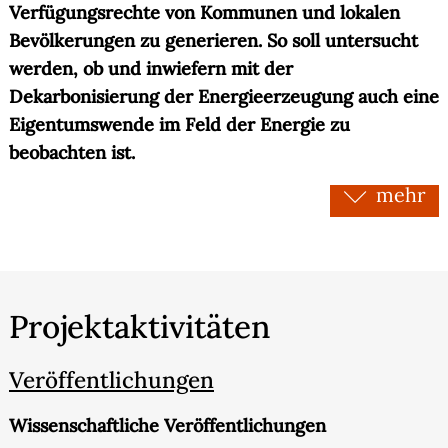
Verfügungsrechte von Kommunen und lokalen
Bevölkerungen zu generieren. So soll untersucht
werden, ob und inwiefern mit der
Dekarbonisierung der Energieerzeugung auch eine
Eigentumswende im Feld der Energie zu
beobachten ist.
mehr
Im Kontext der deutschen Energiewende konnten
in der ersten Förderphase im Hinblick auf den
Umgang mit den Ressourcen Wind und Erdwärme
(z.B. via Inwertsetzung oder Versuchen des
technischen „Verfügbarmachens“), neben
Projektaktivitäten
technologisch fundierten Unsicherheiten und
Wissenslücken, auch eine gewisse
Veröffentlichungen
„Eigentumsvergessenheit“ in Form von
strategischem Ausblenden („strategisches
Wissenschaftliche Veröffentlichungen