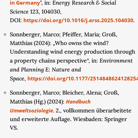
E
nergy Research & Social
in Germany
", in:
werden, ob und inwiefern mit der
Science
123, 104030,
Dekarbonisierung der Energieerzeugung auch eine
DOI:
https://doi.org/10.1016/j.erss.2025.104030
.
Eigentumswende im Feld der Energie zu
beobachten ist. Dabei sollen die konzeptionellen
Sonnberger, Marco; Pfeiffer, Maria; Groß,
Überlegungen zu Eigentumsketten und
Matthias (2024): „Who owns the wind?
Eigentumsvergessenheit aus der ersten
Understanding wind energy production through
Projektphase im Feld der Windenergie im
Environment
a property chains perspective“, in:
internationalen Vergleich empirisch getestet und
and Planning E: Nature and
weiterentwickelt werden. Um zu untersuchen, wie
Space
,
https://doi.org/10.1177/251484862412825
Prozesse der Inwertsetzung von Wind
Sonnberger, Marco; Bleicher, Alena; Groß,
kontextabhängig variieren oder relativ
stabile Formen annehmen, bieten sich
Matthias (Hg.) (2024):
Handbuch
vergleichende Untersuchungen in
Umweltsoziologie
. 2., vollkommen überarbeitete
unterschiedlichen Ländern an. Als Fallländer sind
und erweiterte Auflage. Wiesbaden: Springer
hier Portugal (mit großangelegtem Ausbau der
VS.
Windenergie) und Großbritannien (veränderte