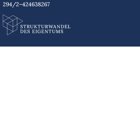
294/2–424638267