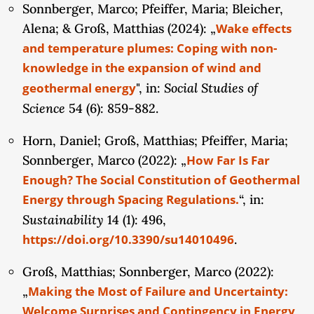
Sonnberger, Marco; Pfeiffer, Maria; Bleicher,
energiepolitische Rahmenbedingungen durch
Alena; & Groß, Matthias (2024): „
Wake effects
Brexit) vorgesehen.
and temperature plumes: Coping with non-
Um die jeweiligen Eigentumskonstellationen bei
knowledge in the expansion of wind and
Windenergieprojekten und sich entwickelnde
Social Studies of
geothermal energy
", in:
Konfliktfelder sowie unterschiedliche Deutungen
Science
54 (6): 859-882.
von Eigentumsverhältnissen zu identifizieren
Horn, Daniel; Groß, Matthias; Pfeiffer, Maria;
werden mit der Analyse von Policy-Dokumenten
Sonnberger, Marco (2022): „
How Far Is Far
Strukturen der jeweiligen Governance-Regime für
Enough? The Social Constitution of Geothermal
Windkraft unter besonderer Berücksichtigung von
Energy through Spacing Regulations.
“, in:
Eigentumsfragen herausgearbeitet.
Sustainability
14 (1): 496,
Im Vergleich mit den aus der ersten Förderphase
https://doi.org/10.3390/su14010496
.
gewonnenen Erkenntnissen für Deutschland im
Groß, Matthias; Sonnberger, Marco (2022):
Hinblick auf die Rolle von Eigentumsverhältnissen
„
Making the Most of Failure and Uncertainty:
für lokale Konflikte und Wertschöpfung rund um
Welcome Surprises and Contingency in Energy