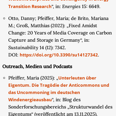
Windenergie sollen u.a. Implikationen hinsichtlich
Energies
Transition Research
“, in:
15: 6649.
einer demokratischeren Gestaltung von Nutzungs-
und Verfügungsrechten abgeleitet sowie die
Otto, Danny; Pfeiffer, Maria; de Brito, Mariana
Theorie der Verkettung von Eigentumsobjekten
M.; Groß, Matthias (2022): „Fixed Amidst
(property chains) weiterentwickelt werden.
Change: 20 Years of Media Coverage on Carbon
Capture and Storage in Germany“, in:
Sustainability
14 (12): 7342.
DOI:
https://doi.org/10.3390/su14127342
.
Outreach, Medien und Podcasts
Pfeiffer, Maria (2025): „
Unterleuten über
Eigentum. Die Tragödie der Anticommons und
das Uncommoning im deutschen
Windenergieausbau
“, in: Blog des
Sonderforschungsbereichs „Strukturwandel des
Eigentums“ (veröffentlicht am 13.11.2025).