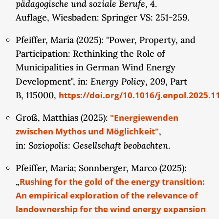
Kommunikationsinfrastrukturen, angrenzende Grun
pädagogische und soziale Berufe
, 4.
Straßennetze, Stromnetze und internationale
Auflage, Wiesbaden: Springer VS: 251-259.
Wertschöpfungsketten sowie Nutzungs- und
Pfeiffer, Maria (2025): "Power, Property, and
Verfügungsrechte über Land von Bedeutung. Diese
Participation: Rethinking the Role of
Eigentumskette ist als sozio-technische
Municipalities in German Wind Energy
Konstellation zu verstehen, die in sich wandelnde
Energy Policy
Development", in:
, 209, Part
ökonomische, politische, ökologische, kulturelle
B, 115000,
https://doi.org/10.1016/j.enpol.2025.1
und rechtliche Kontexte eingebettet ist.
Groß, Matthias (2025):
"Energiewenden
Hierauf aufbauend ist es nun Ziel der zweiten
zwischen Mythos und Möglichkeit"
,
Förderphase, anhand international vergleichender
Soziopolis: Gesellschaft beobachten
in:
.
Fallstudien Merkmale und Dynamiken der
Varieties of Property Regimes im Feld der
Pfeiffer, Maria; Sonnberger, Marco (2025):
Windenergie systematischer herauszuarbeiten, um
„
Rushing for the gold of the energy transition:
daran anknüpfend Erkenntnisse über Nutzungs-
An empirical exploration of the relevance of
und Verfügungsrechte von Kommunen und lokalen
landownership for the wind energy expansion
Bevölkerungen zu generieren. So soll untersucht