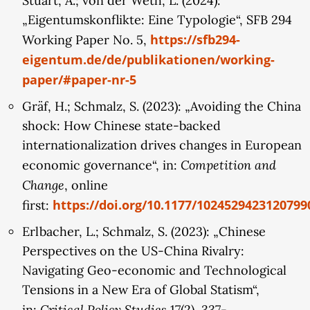
Stuart, A.; von der Weth, L. (2024):
„Eigentumskonflikte: Eine Typologie“, SFB 294
https://sfb294-
Working Paper No. 5,
eigentum.de/de/publikationen/working-
paper/#paper-nr-5
Gräf, H.; Schmalz, S. (2023): „Avoiding the China
shock: How Chinese state-backed
internationalization drives changes in European
Competition and
economic governance“, in:
Change
, online
https://doi.org/10.1177/1024529423120799
first:
Erlbacher, L.; Schmalz, S. (2023): „Chinese
Perspectives on the US-China Rivalry:
Navigating Geo-economic and Technological
Tensions in a New Era of Global Statism“,
Critical Policy Studies
in:
17(2), 337-