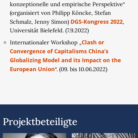
konzeptionelle und empirische Perspektive“
(organisiert von Philipp Köncke, Stefan
DGS-Kongress 2022
Schmalz, Jenny Simon)
,
Universität Bielefeld. (7.9.2022)
Clash or
Internationaler Workshop „
Convergence of Capitalisms China’s
Globalizing Model and its Impact on the
European Union
“. (09. bis 10.06.2022)
Projektbeteiligte