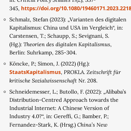
https://doi.org/10.1080/19460171.2023.221
345,
Schmalz, Stefan (2023): „Varianten des digitalen
Kapitalismus: China und USA im Vergleich“, in:
Carstensen, T.; Schaupp, S.; Sevignani, S.
Theorien des digitalen Kapitalismus
(Hg.):
,
Berlin: Suhrkamp, 285-304.
Köncke, P.; Simon, J. (2022) (Hg.):
StaatsKapitalismus
PROKLA. Zeitschrift für
,
kritische Sozialwissenschaft
Nr. 208.
Schneidemesser, L.; Butollo, F. (2022): „Alibaba’s
Distribution-Centred Approach towards the
Industrial Internet: A Chinese Version of
Industry 4.0?“, in: Gereffi, G.; Bamber, P.;
China’s New
Fernandez-Stark, K. (Hrsg.)