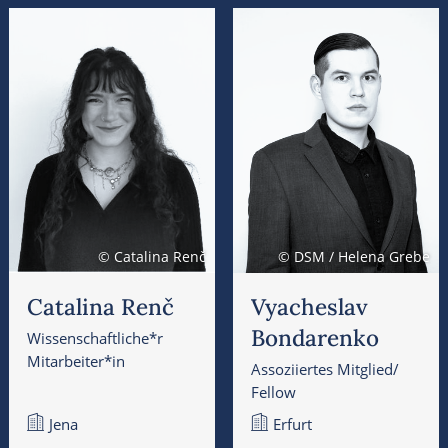
© Catalina Renč
© DSM / Helena Grebe
Catalina Renč
Vyacheslav
Bondarenko
Wissenschaftliche*r
Mitarbeiter*in
Assoziiertes Mitglied/
Fellow
Jena
Erfurt