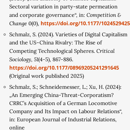
Sectoral variation in party-state permeation
(„Decoupling“), scheinen dieselben Unternehmen
Competition &
and corporate governance“, in:
auf dem EU-Binnenmarkt lediglich ihre Strategien
Change
https://doi.org/10.1177/102452942
0(0),
zu adaptieren (u. a. Veränderung von
Geschäftsfeldern). Im Zentrum der Analyse stehen
Schmalz, S. (2024). Varieties of Digital Capitalism
deshalb ein Vergleich der
and the US–China Rivalry: The Rise of
unternehmensbezogenen Eigentumskonflikte in
Critical
Competing Technological Spheres.
den USA und der EU, die jeweiligen
Sociology
51
,
(4-5), 867-886.
eigentumsbezogenen staatlichen Reaktionen in
https://doi.org/10.1177/08969205241291645
Industrie- und (Außen-)Wirtschaftspolitik auf die
(Original work published 2025)
Internationalisierung chinesischer Unternehmen
Schmalz, S.; Schneidemesser, L.; Xu, H. (2024):
sowie die sich verändernden Geschäftstätigkeiten
„An Emerging China-Threat-Corporatism?
dieser Unternehmen in der EU und den USA. Das
CRRC’s Acquisition of a German Locomotive
Projekt verfolgt ein Mixed-Methods-Design: In
Company and Its Impact on Labour Relations“,
einem ersten Schritt werden die
in: European Journal of Industrial Relations,
staatlichen Reaktionen in den USA und der EU
online
vergleichend untersucht. Daraufhin wird der in