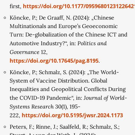
https://doi.org/10.1177/0959680123122642
first,
der ersten Förderphase erstellte SinoTop500-
Datensatz (zu Eigentumsstrukturen der größten
Köncke, P.; De Graaff, N. (2024): „Chinese
chinesischen Unternehmen) um Daten zu den
Multinationals and Europe’s Geoeconomic
Auswirkungen der eigentumsbezogenen
Turn: De-globalization of the Chinese ICT and
staatlichen Maßnahmen erweitert und
Politics and
Automotive Industry?“, in:
anschließend mittels deskriptiver Statistik
Governance
12,
untersucht. Diese Analyse wird durch qualitative
https://doi.org/10.17645/pag.8195
.
Fallstudien zu den veränderten Strategien
Köncke, P.; Schmalz, S. (2024): „The World-
ausgewählter chinesischer Unternehmen in den
System of Vaccine Distribution. Global
USA und der EU vertieft.
Inequalities and Geopolitical Conflicts During
Journal of World-
the COVID-19 Pandemic“, in:
Systems Research
30(1), 195-
https://doi.org/10.5195/jwsr.2024.1173
222,
Peters, F.; Rinne, J.; Saalfeld, R.; Schmalz, S.;